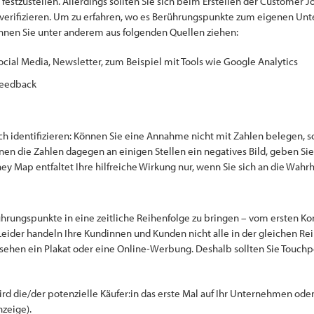
stzustellen. Allerdings sollten Sie sich beim Erstellen der Customer J
 verifizieren. Um zu erfahren, wo es Berührungspunkte zum eigenen Un
önnen Sie unter anderem aus folgenden Quellen ziehen:
ial Media, Newsletter, zum Beispiel mit Tools wie Google Analytics
feedback
h identifizieren: Können Sie eine Annahme nicht mit Zahlen belegen, so
n die Zahlen dagegen an einigen Stellen ein negatives Bild, geben Sie 
 Map entfaltet Ihre hilfreiche Wirkung nur, wenn Sie sich an die Wahrh
rührungspunkte in eine zeitliche Reihenfolge zu bringen – vom ersten K
Leider handeln Ihre Kundinnen und Kunden nicht alle in der gleichen Re
sehen ein Plakat oder eine Online-Werbung. Deshalb sollten Sie Touchpo
ird die/der potenzielle Käufer:in das erste Mal auf Ihr Unternehmen od
zeige).