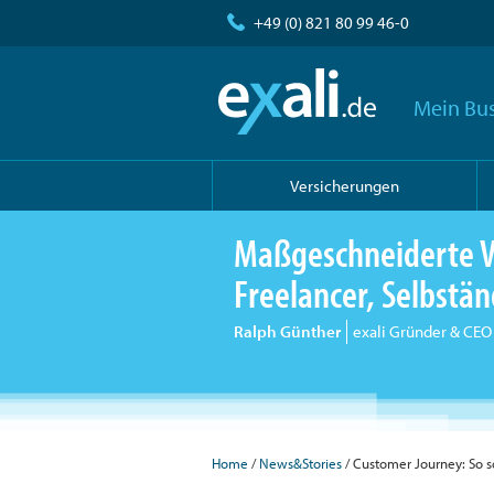
+49 (0) 821 80 99 46-0
Mein Bus
Versicherungen
Maßgeschneiderte V
Freelancer, Selbst
Ralph Günther
exali Gründer & CEO
Home
/
News&Stories
/ Customer Journey: So s