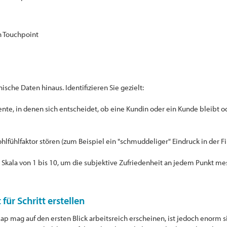
 Touchpoint
che Daten hinaus. Identifizieren Sie gezielt:
te, in denen sich entscheidet, ob eine Kundin oder ein Kunde bleibt 
fühlfaktor stören (zum Beispiel ein "schmuddeliger" Eindruck in der Fil
 Skala von 1 bis 10, um die subjektive Zufriedenheit an jedem Punkt m
ür Schritt erstellen
p mag auf den ersten Blick arbeitsreich erscheinen, ist jedoch enorm si