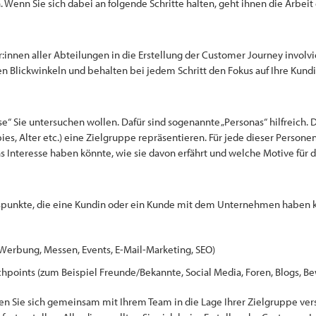
 Wenn Sie sich dabei an folgende Schritte halten, geht ihnen die Arbeit
er:innen aller Abteilungen in die Erstellung der Customer Journey involvi
en Blickwinkeln und behalten bei jedem Schritt den Fokus auf Ihre Kun
se“ Sie untersuchen wollen. Dafür sind sogenannte „Personas“ hilfreich. D
ies, Alter etc.) eine Zielgruppe repräsentieren. Für jede dieser Person
Interesse haben könnte, wie sie davon erfährt und welche Motive für 
ngspunkte, die eine Kundin oder ein Kunde mit dem Unternehmen haben 
Werbung, Messen, Events, E-Mail-Marketing, SEO)
chpoints (zum Beispiel Freunde/Bekannte, Social Media, Foren, Blogs, B
en Sie sich gemeinsam mit Ihrem Team in die Lage Ihrer Zielgruppe vers