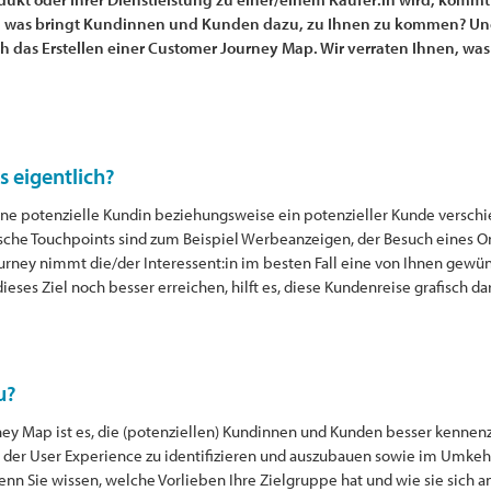
 was bringt Kundinnen und Kunden dazu, zu Ihnen zu kommen? Und 
 das Erstellen einer Customer Journey Map. Wir verraten Ihnen, was 
s eigentlich?
ine potenzielle Kundin beziehungsweise ein potenzieller Kunde versc
sche Touchpoints sind zum Beispiel Werbeanzeigen, der Besuch eines O
ey nimmt die/der Interessent:in im besten Fall eine von Ihnen gewün
ieses Ziel noch besser erreichen, hilft es, diese Kundenreise grafisch d
u?
ey Map ist es, die (potenziellen) Kundinnen und Kunden besser kennenzu
 der User Experience zu identifizieren und auszubauen sowie im Umkeh
 Sie wissen, welche Vorlieben Ihre Zielgruppe hat und wie sie sich an