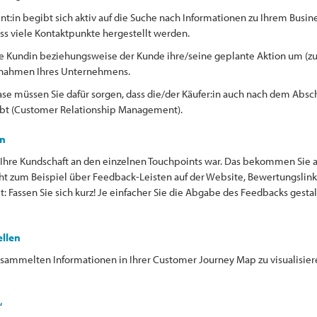
t:in begibt sich aktiv auf die Suche nach Informationen zu Ihrem Busine
ass viele Kontaktpunkte hergestellt werden.
ie Kundin beziehungsweise der Kunde ihre/seine geplante Aktion um (zum
aßnahmen Ihres Unternehmens.
ase müssen Sie dafür sorgen, dass die/der Käufer:in auch nach dem Absch
bt (Customer Relationship Management).
en
en Ihre Kundschaft an den einzelnen Touchpoints war. Das bekommen Sie 
t zum Beispiel über Feedback-Leisten auf der Website, Bewertungslink
lt: Fassen Sie sich kurz! Je einfacher Sie die Abgabe des Feedbacks gest
ellen
gesammelten Informationen in Ihrer Customer Journey Map zu visualisiere
“