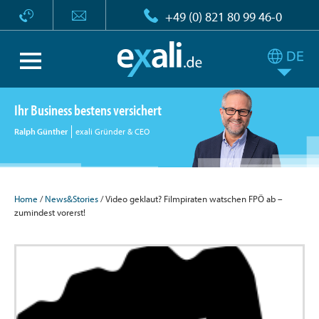
+49 (0) 821 80 99 46-0
Ihr Business bestens versichert
Ralph Günther
exali Gründer & CEO
Home
/
News&Stories
/ Video geklaut? Filmpiraten watschen FPÖ ab –
zumindest vorerst!