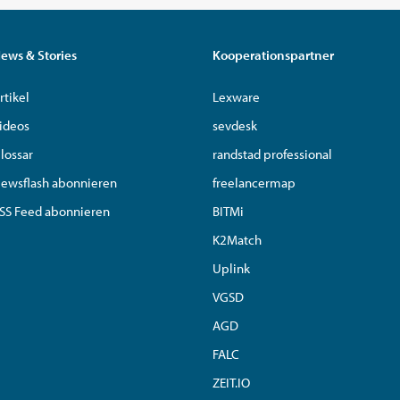
ews & Stories
Kooperationspartner
rtikel
Lexware
ideos
sevdesk
lossar
randstad professional
ewsflash abonnieren
freelancermap
SS Feed abonnieren
BITMi
K2Match
Uplink
VGSD
AGD
FALC
ZEIT.IO