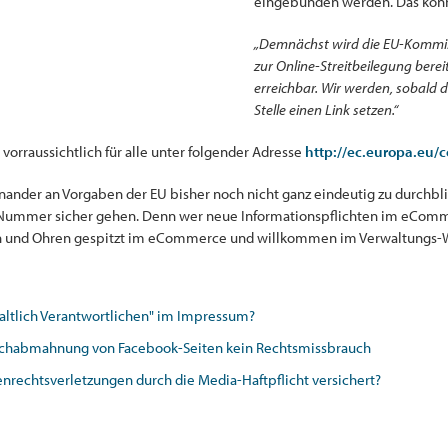
eingebunden werden. Das könn
„Demnächst wird die EU-Kommiss
zur Online-Streitbeilegung bereit
erreichbar. Wir werden, sobald di
Stelle einen Link setzen.“
vorraussichtlich für alle unter folgender Adresse
http://ec.europa.eu/
nder an Vorgaben der EU bisher noch nicht ganz eindeutig zu durchblic
uf Nummer sicher gehen. Denn wer neue Informationspflichten im eComm
n und Ohren gespitzt im eCommerce und willkommen im Verwaltungs-W
haltlich Verantwortlichen" im Impressum?
chabmahnung von Facebook-Seiten kein Rechtsmissbrauch
rechtsverletzungen durch die Media-Haftpflicht versichert?