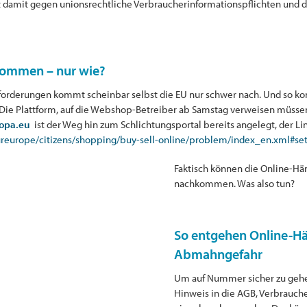
ßt damit gegen unionsrechtliche Verbraucherinformationspflichten und
kommen – nur wie?
forderungen kommt scheinbar selbst die EU nur schwer nach. Und so komm
t! Die Plattform, auf die Webshop-Betreiber ab Samstag verweisen müssen
opa.eu
ist der Weg hin zum Schlichtungsportal bereits angelegt, der Li
oureurope/citizens/shopping/buy-sell-online/problem/index_en.xml#se
Faktisch können die Online-Händ
nachkommen. Was also tun?
So entgehen Online-H
Abmahngefahr
Um auf Nummer sicher zu gehen
Hinweis in die AGB, Verbrauc