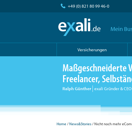
+49 (0) 821 80 99 46-0
Mein Bus
Versicherungen
Maßgeschneiderte V
Freelancer, Selbst
Ralph Günther
exali Gründer & CEO
Home
/
News&Stories
/ Nicht noch mehr eComme