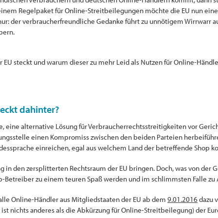
inem Regelpaket für Online-Streitbeilegungen möchte die EU nun eine 
 nur: der verbraucherfreundliche Gedanke führt zu unnötigem Wirrwarr
bern.
EU steckt und warum dieser zu mehr Leid als Nutzen für Online-Händler 
teckt dahinter?
, eine alternative Lösung für Verbraucherrechtsstreitigkeiten vor Gerich
htungsstelle einen Kompromiss zwischen den beiden Parteien herbeiführe
ndessprache einreichen, egal aus welchem Land der betreffende Shop 
g in den zersplitterten Rechtsraum der EU bringen. Doch, was von der 
hop-Betreiber zu einem teuren Spaß werden und im schlimmsten Falle z
lle Online-Händler aus Mitgliedstaaten der EU ab dem
9.01.2016
dazu v
s ist nichts anderes als die Abkürzung für Online-Streitbeilegung) der 