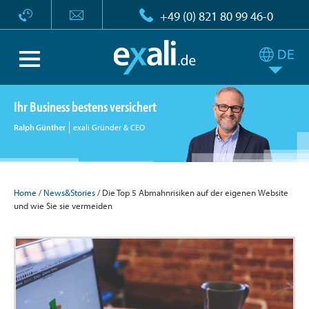
+49 (0) 821 80 99 46-0
Ihr Business bestens versichert
Ralph Günther
exali Gründer & CEO
Home
/
News&Stories
/ Die Top 5 Abmahnrisiken auf der eigenen Website
und wie Sie sie vermeiden