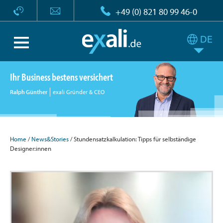
+49 (0) 821 80 99 46-0
Ihr Business bestens versichert
Ralph Günther
exali Gründer & CEO
Home
/
News&Stories
/ Stundensatzkalkulation: Tipps für selbständige
Designer:innen