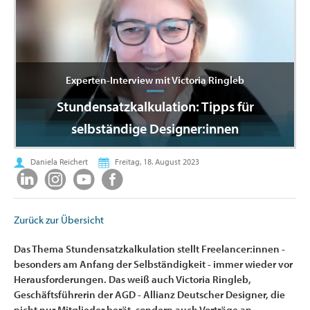
Experten-Interview mit Victoria Ringleb
Stundensatzkalkulation: Tipps für
selbständige Designer:innen
Daniela Reichert
Freitag, 18. August 2023
Zurück zur Übersicht
Das Thema Stundensatzkalkulation stellt Freelancer:innen -
besonders am Anfang der Selbständigkeit - immer wieder vor
Herausforderungen. Das weiß auch Victoria Ringleb,
Geschäftsführerin der AGD - Allianz Deutscher Designer, die
nicht nur Mitglieder berät, sondern auch Vorträge an