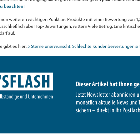
 zu beachten!
inen weiteren wichtigen Punkt an: Produkte mit einer Bewertung von 4,2
schließlich über Top-Bewertungen, wittern Viele Betrug. Eine kritische
arf auf.
 gibt es hier:
5 Sterne unerwünscht: Schlechte Kundenbewertungen sind