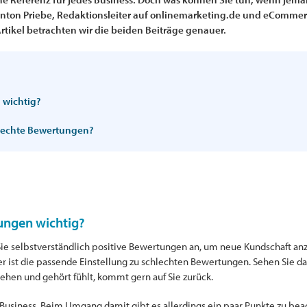
 Anton Priebe, Redaktionsleiter auf onlinemarketing.de und eCommer
Artikel betrachten wir die beiden Beiträge genauer.
 wichtig?
hlechte Bewertungen?
ungen wichtig?
ie selbstverständlich positive Bewertungen an, um neue Kundschaft anzu
ist die passende Einstellung zu schlechten Bewertungen. Sehen Sie das
sehen und gehört fühlt, kommt gern auf Sie zurück.
 Business. Beim Umgang damit gibt es allerdings ein paar Punkte zu be