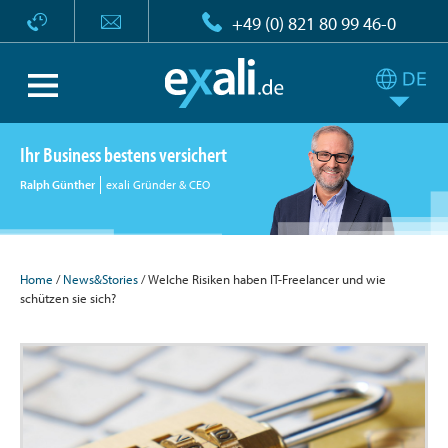
+49 (0) 821 80 99 46-0
Ihr Business bestens versichert
Ralph Günther
exali Gründer & CEO
Home
/
News&Stories
/ Welche Risiken haben IT-Freelancer und wie
schützen sie sich?