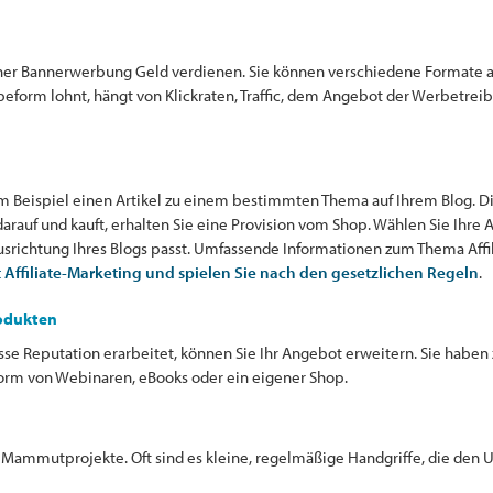
cher Bannerwerbung Geld verdienen. Sie können verschiedene Formate an
rbeform lohnt, hängt von Klickraten, Traffic, dem Angebot der Werbetre
zum Beispiel einen Artikel zu einem bestimmten Thema auf Ihrem Blog. D
auf und kauft, erhalten Sie eine Provision vom Shop. Wählen Sie Ihre Af
Ausrichtung Ihres Blogs passt. Umfassende Informationen zum Thema Affi
Affiliate-Marketing und spielen Sie nach den gesetzlichen Regeln
.
rodukten
sse Reputation erarbeitet, können Sie Ihr Angebot erweitern. Sie haben
Form von Webinaren, eBooks oder ein eigener Shop.
h Mammutprojekte. Oft sind es kleine, regelmäßige Handgriffe, die den 