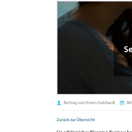
Se
Beitrag von Vivien Gebhardt
Mit
Zurück zur Übersicht
Ein erfolgreiches Blogging-Business be