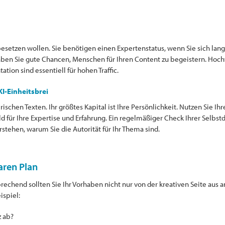
a
setzen wollen. Sie benötigen einen Expertenstatus, wenn Sie sich langfr
haben Sie gute Chancen, Menschen für Ihren Content zu begeistern. Hoc
tion sind essentiell für hohen Traffic.
KI-Einheitsbrei
ischen Texten. Ihr größtes Kapital ist Ihre Persönlichkeit. Nutzen Sie Ihr
d für Ihre Expertise und Erfahrung. Ein regelmäßiger Check Ihrer Selbstd
stehen, warum Sie die Autorität für Ihr Thema sind.
laren Plan
echend sollten Sie Ihr Vorhaben nicht nur von der kreativen Seite aus 
ispiel:
z ab?