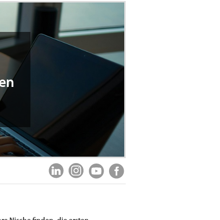
ten
re Nische finden, die ersten