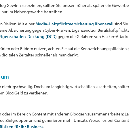
log Gewinn zu erzielen, sollten Sie besser früher als später ein Gewer
mal nur im Nebengewerbe betreiben.
n Risiken. Mit einer
Media-Haftpflichtversicherung über exali
sind Sie
h eine Absicherung gegen Cyber-Risiken. Ergänzend zur Berufshaftpflich
-Eigenschaden-Deckung (DCD)
gegen die Gefahren von Hacker-Attacke
würfen oder Bildern nutzen, achten Sie auf die Kennzeichnungspflichten
igitalen Zeitalter schneller als man denkt.
n um
 niedrigschwellig. Doch um langfristig wirtschaftlich zu arbeiten, sollten
em Blog Geld zu verdienen.
n oder im Bereich Content mit anderen Bloggern zusammenarbeiten: Lan
eue Zielgruppen an und generieren mehr Umsatz. Worauf es bei Content
siken für Ihr Business
.