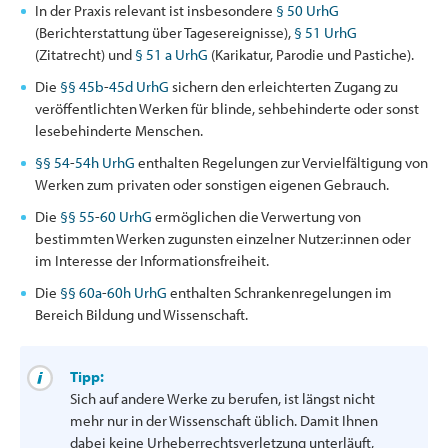
In der Praxis relevant ist insbesondere
§ 50 UrhG
(Berichterstattung über Tagesereignisse),
§ 51 UrhG
(Zitatrecht) und
§ 51 a UrhG
(Karikatur, Parodie und Pastiche).
Die
§§ 45b
-
45d UrhG
sichern den erleichterten Zugang zu
veröffentlichten Werken für blinde, sehbehinderte oder sonst
lesebehinderte Menschen.
§§ 54
-
54h UrhG
enthalten Regelungen zur Vervielfältigung von
Werken zum privaten oder sonstigen eigenen Gebrauch.
Die
§§ 55
-
60 UrhG
ermöglichen die Verwertung von
bestimmten Werken zugunsten einzelner Nutzer:innen oder
im Interesse der Informationsfreiheit.
Die
§§ 60a
-
60h UrhG
enthalten Schrankenregelungen im
Bereich Bildung und Wissenschaft.
Tipp:
Sich auf andere Werke zu berufen, ist längst nicht
mehr nur in der Wissenschaft üblich. Damit Ihnen
dabei keine Urheberrechtsverletzung unterläuft,