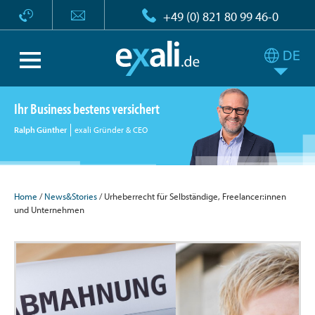
+49 (0) 821 80 99 46-0
Ihr Business bestens versichert
Ralph Günther
exali Gründer & CEO
Home
/
News&Stories
/ Urheberrecht für Selbständige, Freelancer:innen
und Unternehmen