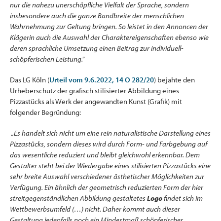
nur die nahezu unerschöpfliche Vielfalt der Sprache, sondern
insbesondere auch die ganze Bandbreite der menschlichen
Wahrnehmung zur Geltung bringen. So leistet in den Annoncen der
Klägerin auch die Auswahl der Charaktereigenschaften ebenso wie
deren sprachliche Umsetzung einen Beitrag zur individuell-
schöpferischen Leistung.“
Das LG Köln (
Urteil vom 9.6.2022, 14 O 282/20
) bejahte den
Urheberschutz der grafisch stilisierter Abbildung eines
Pizzastücks als Werk der angewandten Kunst (Grafik) mit
folgender Begründung:
„Es handelt sich nicht um eine rein naturalistische Darstellung eines
Pizzastücks, sondern dieses wird durch Form- und Farbgebung auf
das wesentliche reduziert und bleibt gleichwohl erkennbar. Dem
Gestalter steht bei der Wiedergabe eines stilisierten Pizzastücks eine
sehr breite Auswahl verschiedener ästhetischer Möglichkeiten zur
Verfügung. Ein ähnlich der geometrisch reduzierten Form der hier
streitgegenständlichen Abbildung gestaltetes
Logo
findet sich im
Wettbewerbsumfeld (…) nicht. Daher kommt auch dieser
Gestaltung jedenfalls noch ein Mindestmaß schöpferischer