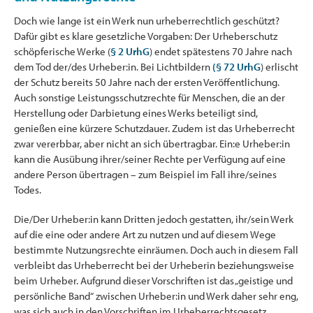
Doch wie lange ist ein Werk nun urheberrechtlich geschützt?
Dafür gibt es klare gesetzliche Vorgaben: Der Urheberschutz
schöpferische Werke (
§ 2 UrhG
) endet spätestens 70 Jahre nach
dem Tod der/des Urheber:in. Bei Lichtbildern
(§ 72 UrhG
) erlischt
der Schutz bereits 50 Jahre nach der ersten Veröffentlichung.
Auch sonstige Leistungsschutzrechte für Menschen, die an der
Herstellung oder Darbietung eines Werks beteiligt sind,
genießen eine kürzere Schutzdauer. Zudem ist das Urheberrecht
zwar vererbbar, aber nicht an sich übertragbar. Ein:e Urheber:in
kann die Ausübung ihrer/seiner Rechte per Verfügung auf eine
andere Person übertragen – zum Beispiel im Fall ihre/seines
Todes.
Die/Der Urheber:in kann Dritten jedoch gestatten, ihr/sein Werk
auf die eine oder andere Art zu nutzen und auf diesem Wege
bestimmte Nutzungsrechte einräumen. Doch auch in diesem Fall
verbleibt das Urheberrecht bei der Urheberin beziehungsweise
beim Urheber. Aufgrund dieser Vorschriften ist das „geistige und
persönliche Band“ zwischen Urheber:in und Werk daher sehr eng,
was sich auch in den Vorschriften im Urheberrechtsgesetz