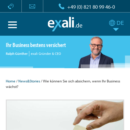
+49 (0) 821 80 99 46-0
Ihr Business bestens versichert
Ralph Günther
exali Gründer & CEO
Home
/
News&Stories
/ Wie können Sie sich absichern, wenn Ihr Business
wächst?