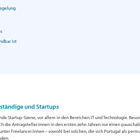
regelung
us
ndbar ist
bständige und Startups
de Startup-Szene, vor allem in den Bereichen IT und Technologie. Besond
 die Antragsteller:innen in den ersten zehn Jahren nur einen pauschale
 unter Freelancer:innen – sowohl bei solchen, die sich Portugal als pe
aden.