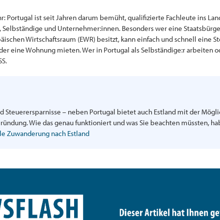
Portugal ist seit Jahren darum bemüht, qualifizierte Fachleute ins Land 
en, Selbständige und Unternehmer:innen. Besonders wer eine Staatsbürge
äischen Wirtschaftsraum (EWR) besitzt, kann einfach und schnell eine
der eine Wohnung mieten. Wer in Portugal als Selbständige:r arbeiten
SS.
Steuerersparnisse – neben Portugal bietet auch Estland mit der Möglic
Gründung. Wie das genau funktioniert und was Sie beachten müssten, habe
ale Zuwanderung nach Estland