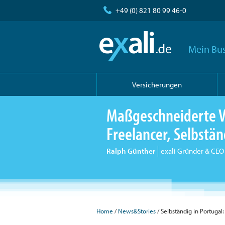
+49 (0) 821 80 99 46-0
Mein Bus
Versicherungen
Maßgeschneiderte V
Freelancer, Selbst
Ralph Günther
exali Gründer & CEO
Home
/
News&Stories
/ Selbständig in Portugal: