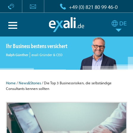
+49 (0) 821 80 99 46-0
Ihr Business bestens versichert
Ralph Günther
exali Gründer & CEO
Home
/
News&Stories
/ Die Top 3 Businessrisiken, die selbständige
Consultants kennen sollten