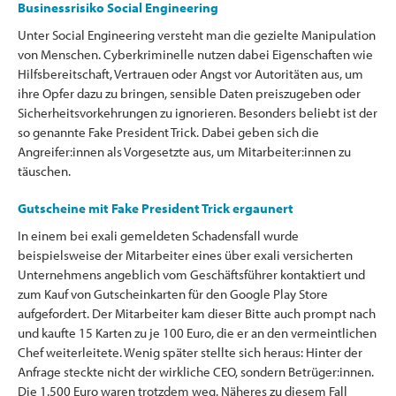
Businessrisiko Social Engineering
Unter Social Engineering versteht man die gezielte Manipulation
von Menschen. Cyberkriminelle nutzen dabei Eigenschaften wie
Hilfsbereitschaft, Vertrauen oder Angst vor Autoritäten aus, um
ihre Opfer dazu zu bringen, sensible Daten preiszugeben oder
Sicherheitsvorkehrungen zu ignorieren. Besonders beliebt ist der
so genannte Fake President Trick. Dabei geben sich die
Angreifer:innen als Vorgesetzte aus, um Mitarbeiter:innen zu
täuschen.
Gutscheine mit Fake President Trick ergaunert
In einem bei exali gemeldeten Schadensfall wurde
beispielsweise der Mitarbeiter eines über exali versicherten
Unternehmens angeblich vom Geschäftsführer kontaktiert und
zum Kauf von Gutscheinkarten für den Google Play Store
aufgefordert. Der Mitarbeiter kam dieser Bitte auch prompt nach
und kaufte 15 Karten zu je 100 Euro, die er an den vermeintlichen
Chef weiterleitete. Wenig später stellte sich heraus: Hinter der
Anfrage steckte nicht der wirkliche CEO, sondern Betrüger:innen.
Die 1.500 Euro waren trotzdem weg. Näheres zu diesem Fall