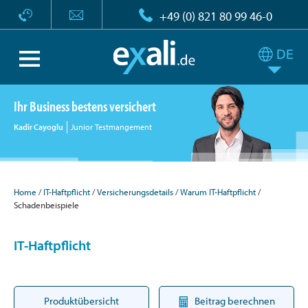
+49 (0) 821 80 99 46-0
Ihr Business bestens versichert
Kadir Cayoglu
Junior Testmangement
Home
IT-Haftpflicht
Versicherungsdetails
Warum IT-Haftpflicht
Schadenbeispiele
IT-Haftpflicht
Produktübersicht
Beitrag berechnen