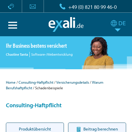
+49 (0) 821 80 99 46-0
Ihr Business bestens versichert
Chastine Tanta
Software-/Webentwicklung
Home
Consulting-Haftpflicht
Versicherungsdetails
Warum
Berufshaftpflicht
Schadenbeispiele
Consulting-Haftpflicht
Produktübersicht
Beitrag berechnen