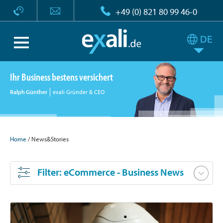
+49 (0) 821 80 99 46-0
Ihr Business bestens versichert
Ralph Günther
exali Gründer & CEO
Home
/ News&Stories
Filter
: eCommerce - Business News