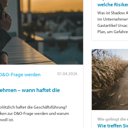
welche Risiken
Was ist Shadow A
im Unternehmen? 
Gastartikel Ursac
Plan, um Gefahre
01.04.2026
 D&O-Frage werden
nehmen – wann haftet die
ötzlich haftet die Geschäftsführung?
isiken zur D&O-Frage werden und warum
Wie gelingt die 
oll ist.
Wie treffen Si