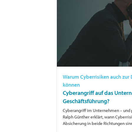
Warum Cyberrisiken auch zur
können
Cyberangriff auf das Unter
Geschäftsführung?
Cyberangriff im Unternehmen – und pl
Ralph Günther erklärt, wann Cyberr
Absicherung in beide Richtungen sinnv