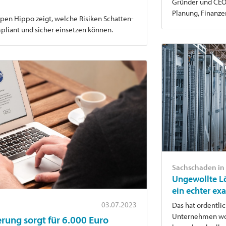
Gründer und CEO 
Planung, Finanz
pen Hippo zeigt, welche Risiken Schatten-
pliant und sicher einsetzen können.
Sachschaden in
Ungewollte L
ein echter exa
03.07.2023
Das hat ordentlic
Unternehmen wol
rung sorgt für 6.000 Euro