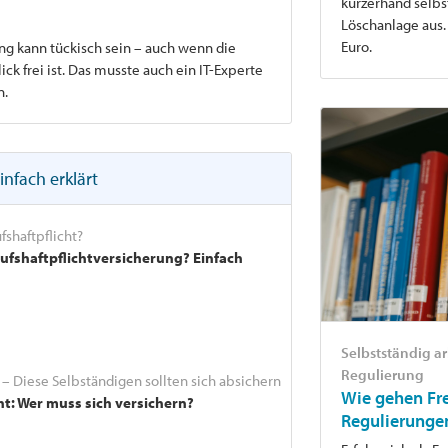
kurzerhand selbs
Löschanlage aus.
Euro.
ng kann tückisch sein – auch wenn die
k frei ist. Das musste auch ein IT-Experte
n.
infach erklärt
fshaftpflicht?
rufshaftpflichtversicherung? Einfach
Selbstständig a
Regulierung
t – Diese Selbständigen sollten sich absichern
Wie gehen Fre
ht: Wer muss sich versichern?
Regulierunge