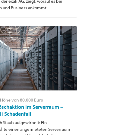
der exali AG, zeigt, worauf es bei
en und Business ankommt.
 Höhe von 80.000 Euro
öschaktion im Serverraum –
li Schadenfall
h Staub aufgewirbelt: Ein
lte einen angemieteten Serverraum