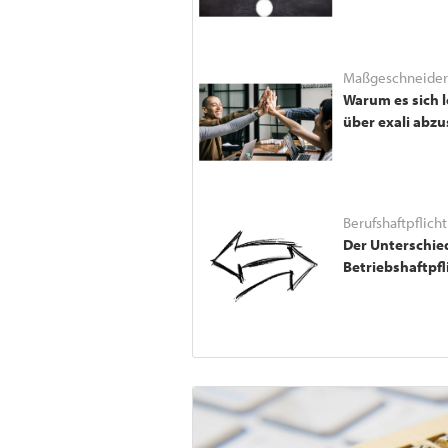
Maßgeschneidert
Warum es sich l
über exali abzu
Berufshaftpflicht
Der Unterschie
Betriebshaftpfl