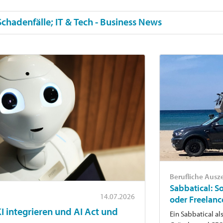
 Schadenfälle; IT & Tech - Business News
Berufliche Ausze
Sabbatical: S
14.07.2026
oder Freelanc
 integrieren und AI Act und
Ein Sabbatical al