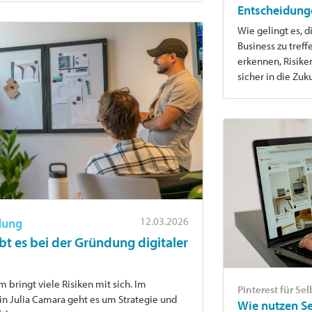
Entscheidung
Wie gelingt es, 
Business zu treff
erkennen, Risik
sicher in die Zuk
12.03.2026
dung
ibt es bei der Gründung digitaler
 bringt viele Risiken mit sich. Im
Pinterest für Se
n Julia Camara geht es um Strategie und
Wie nutzen Se