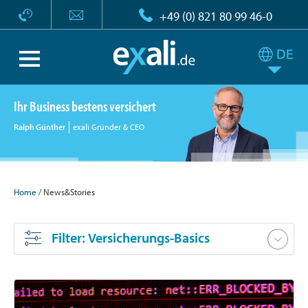
+49 (0) 821 80 99 46-0
Ihr Business bestens versichert
Ralph Günther
exali Gründer & CEO
Home
/ News&Stories
Filter
: Versicherungs-Basics